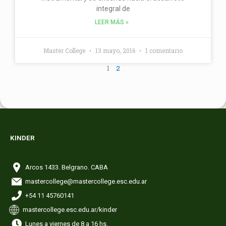
integral de
LEER MÁS »
Master College
13 mayo, 2016
1 comentario
1
2
KINDER
Arcos 1433. Belgrano. CABA
mastercollege@mastercollege.esc.edu.ar
+54 11 45760141
mastercollege.esc.edu.ar/kinder
Lunes a viernes de 8 a 16 hs.