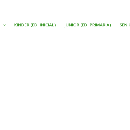
KINDER (ED. INICIAL)
JUNIOR (ED. PRIMARIA)
SENI