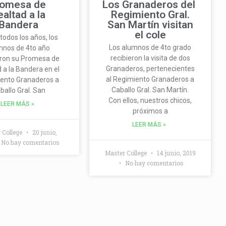
romesa de
Los Granaderos del
ealtad a la
Regimiento Gral.
Bandera
San Martín visitan
el cole
odos los años, los
Los alumnos de 4to grado
mnos de 4to año
recibieron la visita de dos
aron su Promesa de
Granaderos, pertenecientes
 a la Bandera en el
al Regimiento Granaderos a
ento Granaderos a
Caballo Gral. San Martín.
ballo Gral. San
Con ellos, nuestros chicos,
LEER MÁS »
próximos a
LEER MÁS »
 College
20 junio,
No hay comentarios
Master College
14 junio, 2019
No hay comentarios