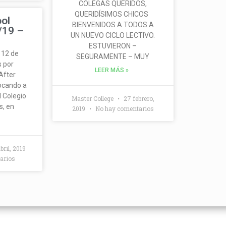
COLEGAS QUERIDOS,
QUERIDÍSIMOS CHICOS
ool
BIENVENIDOS A TODOS A
4/19 –
UN NUEVO CICLO LECTIVO.
ESTUVIERON –
 12 de
SEGURAMENTE – MUY
s por
LEER MÁS »
After
ocando a
 Colegio
Master College
27 febrero,
s, en
2019
No hay comentarios
bril, 2019
arios