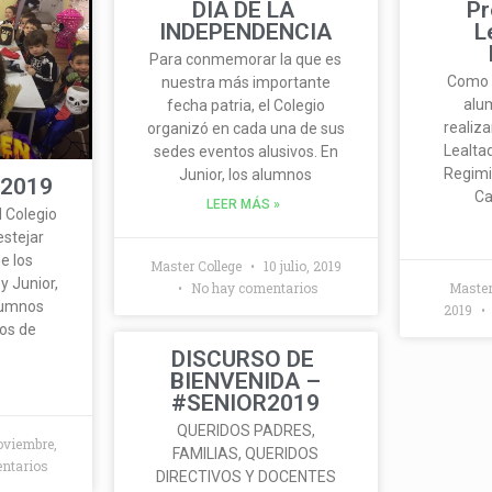
DIA DE LA
P
INDEPENDENCIA
L
Para conmemorar la que es
Como t
nuestra más importante
alu
fecha patria, el Colegio
realiz
organizó en cada una de sus
Lealtad
sedes eventos alusivos. En
Regimi
Junior, los alumnos
2019
Ca
LEER MÁS »
 Colegio
estejar
e los
Master College
10 julio, 2019
y Junior,
No hay comentarios
Master
lumnos
2019
os de
DISCURSO DE
BIENVENIDA –
#SENIOR2019
QUERIDOS PADRES,
oviembre,
FAMILIAS, QUERIDOS
ntarios
DIRECTIVOS Y DOCENTES