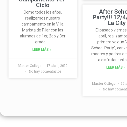
Ciclo
After Sch
Como todos los años,
Party!!! 12/
realizamos nuestro
La City
campamento en la Villa
Marista de Pilar con los
El pasado viernes
alumnos de 1er, 2do y 3er
abril, realizamo
grado.
primera vez un “
School Party”, conv
LEER MÁS »
madres y padres del
a disfrutar junto
Master College
17 abril, 2019
LEER MÁS »
No hay comentarios
Master College
15 a
No hay coment