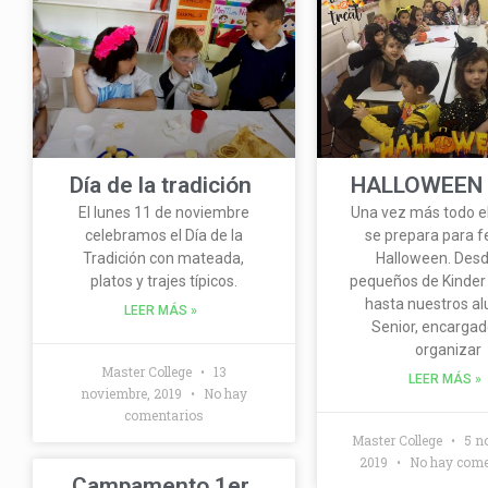
Día de la tradición
HALLOWEEN 
El lunes 11 de noviembre
Una vez más todo el
celebramos el Día de la
se prepara para f
Tradición con mateada,
Halloween. Desd
platos y trajes típicos.
pequeños de Kinder 
hasta nuestros a
LEER MÁS »
Senior, encargad
organizar
Master College
13
LEER MÁS »
noviembre, 2019
No hay
comentarios
Master College
5 n
2019
No hay come
Campamento 1er