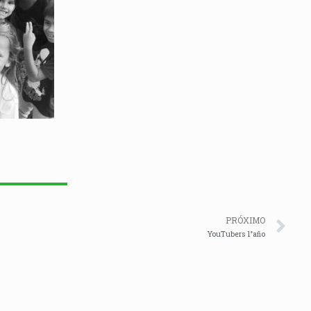
Ne
PRÓXIMO
YouTubers 1°año