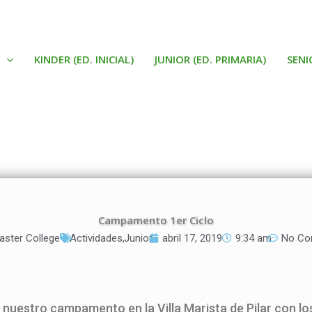
KINDER (ED. INICIAL)
JUNIOR (ED. PRIMARIA)
SENI
Campamento 1er Ciclo
ster College
Actividades
,
Junior
abril 17, 2019
9:34 am
No Co
nuestro campamento en la Villa Marista de Pilar con los