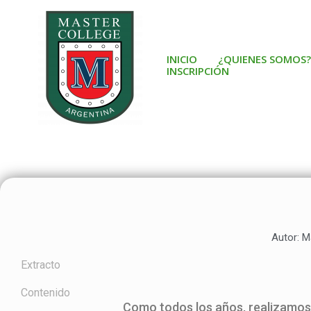
Ir
al
contenido
INICIO
¿QUIENES SOMOS?
INSCRIPCIÓN
Autor:
Ma
Extracto
Contenido
Como todos los años, realizamos 