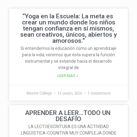
Page
Page
“Yoga en la Escuela: La meta es
crear un mundo donde los niños
tengan confianza en sí mismos,
sean creativos, únicos, abiertos y
amorosos.”
Si entendemos la educación como un aprendizaje
para la vida, veremos que ésta supera la función
instrumental y se extiende hacia el desarrollo
integral de
LEER MÁS »
Master College
13 mayo, 2016
1 comentario
APRENDER A LEER…TODO UN
DESAFÍO
LA LECTOESCRITURA ES UNA ACTIVIDAD
LINGÜÏSTICA-COGNITIVA MUY COMPLEJA DONDE