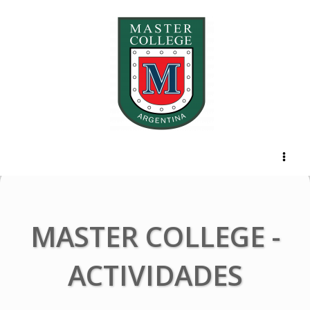
Ir
al
contenido
MASTER COLLEGE -
ACTIVIDADES