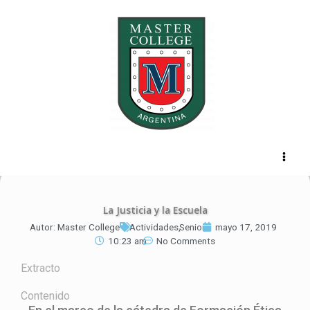
Ir
al
contenido
La Justicia y la Escuela
Autor:
Master College
Actividades
,
Senior
mayo 17, 2019
10:23 am
No Comments
Extracto
Contenido