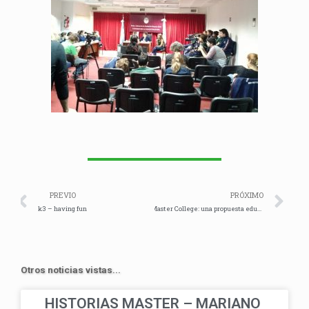
Prev
Ne
PREVIO
PRÓXIMO
k3 – having fun
Master College: una propuesta educativa para los tiempos de hoy
Otros noticias vistas...
HISTORIAS MASTER – MARIANO