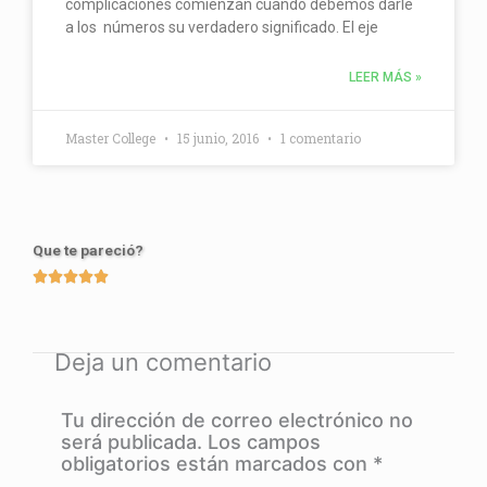
complicaciones comienzan cuando debemos darle
a los números su verdadero significado. El eje
LEER MÁS »
Master College
15 junio, 2016
1 comentario
Que te pareció?





Valorado
con
5
Deja un comentario
de
5
Tu dirección de correo electrónico no
será publicada.
Los campos
obligatorios están marcados con
*