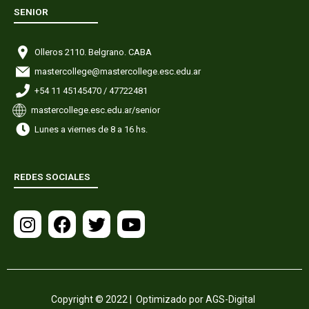
SENIOR
Olleros 2110. Belgrano. CABA
mastercollege@mastercollege.esc.edu.ar
+54 11 45145470 / 47722481
mastercollege.esc.edu.ar/senior
Lunes a viernes de 8 a 16 hs.
REDES SOCIALES
I
F
T
Y
n
a
w
o
s
c
i
u
t
e
t
t
a
b
t
u
g
o
e
b
r
o
r
e
Copyright © 2022 | Optimizado por AGS-Digital