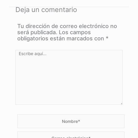
5
Deja un comentario
de
5
Tu dirección de correo electrónico no
será publicada.
Los campos
obligatorios están marcados con
*
Escribe
aquí...
Nombre*
Correo