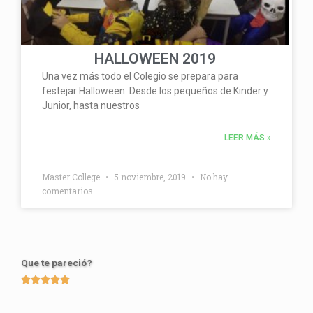
HALLOWEEN 2019
Una vez más todo el Colegio se prepara para
festejar Halloween. Desde los pequeños de Kinder y
Junior, hasta nuestros
LEER MÁS »
Master College
5 noviembre, 2019
No hay
comentarios
Que te pareció?





Valorado
con