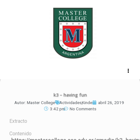
Ir
al
contenido
k3 – having fun
Autor:
Master College
Actividades
,
Kinder
abril 26, 2019
3:42 pm
No Comments
Extracto
Contenido