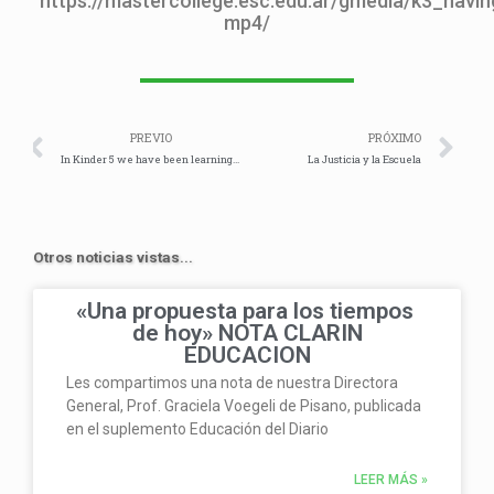
https://mastercollege.esc.edu.ar/gmedia/k3_havin
mp4/
Prev
Ne
PREVIO
PRÓXIMO
In Kinder 5 we have been learning about our planet Earth.
La Justicia y la Escuela
Otros noticias vistas...
«Una propuesta para los tiempos
de hoy» NOTA CLARIN
EDUCACION
Les compartimos una nota de nuestra Directora
General, Prof. Graciela Voegeli de Pisano, publicada
en el suplemento Educación del Diario
LEER MÁS »