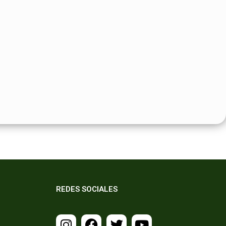
REDES SOCIALES
I
F
T
Y