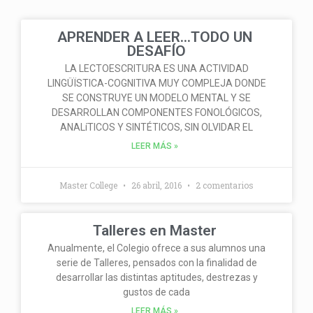
Page
Page
APRENDER A LEER…TODO UN
DESAFÍO
LA LECTOESCRITURA ES UNA ACTIVIDAD
LINGÜÏSTICA-COGNITIVA MUY COMPLEJA DONDE
SE CONSTRUYE UN MODELO MENTAL Y SE
DESARROLLAN COMPONENTES FONOLÓGICOS,
ANALíTICOS Y SINTÉTICOS, SIN OLVIDAR EL
LEER MÁS »
Master College
26 abril, 2016
2 comentarios
Talleres en Master
Anualmente, el Colegio ofrece a sus alumnos una
serie de Talleres, pensados con la finalidad de
desarrollar las distintas aptitudes, destrezas y
gustos de cada
LEER MÁS »