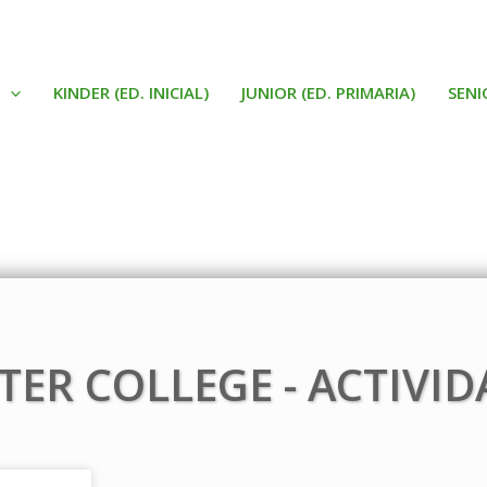
KINDER (ED. INICIAL)
JUNIOR (ED. PRIMARIA)
SENI
TER COLLEGE - ACTIVID